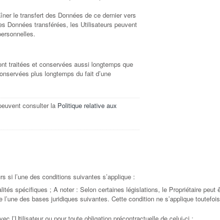
raîner le transfert des Données de ce dernier vers
ces Données transférées, les Utilisateurs peuvent
personnelles.
ont traitées et conservées aussi longtemps que
e conservées plus longtemps du fait d’une
 peuvent consulter la
Politique relative aux
rs si l’une des conditions suivantes s’applique :
ités spécifiques ; A noter : Selon certaines législations, le Propriétaire peut 
l’une des bases juridiques suivantes. Cette condition ne s’applique toutefoi
c l’Utilisateur ou pour toute obligation précontractuelle de celui-ci ;