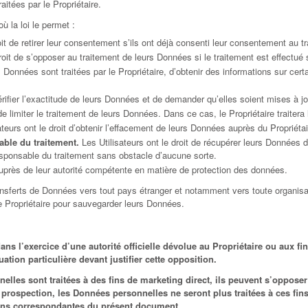
itées par le Propriétaire.
ù la loi le permet :
oit de retirer leur consentement s’ils ont déjà consenti leur consentement au 
droit de s’opposer au traitement de leurs Données si le traitement est effectué
les Données sont traitées par le Propriétaire, d’obtenir des informations sur c
vérifier l’exactitude de leurs Données et de demander qu’elles soient mises à jo
 de limiter le traitement de leurs Données. Dans ce cas, le Propriétaire traite
teurs ont le droit d’obtenir l’effacement de leurs Données auprès du Propriétai
able du traitement.
Les Utilisateurs ont le droit de récupérer leurs Données d
responsable du traitement sans obstacle d’aucune sorte.
 auprès de leur autorité compétente en matière de protection des données.
ansferts de Données vers tout pays étranger et notamment vers toute organisatio
e Propriétaire pour sauvegarder leurs Données.
ns l’exercice d’une autorité officielle dévolue au Propriétaire ou aux fins
ation particulière devant justifier cette opposition.
elles sont traitées à des fins de marketing direct, ils peuvent s’oppose
e prospection, les Données personnelles ne seront plus traitées à ces fin
ctions correspondantes du présent document.