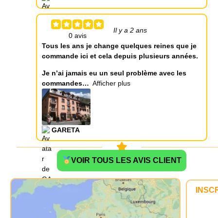
Il y a 2 ans
Tous les ans je change quelques reines que je
commande ici et cela depuis plusieurs années.
Je n’ai jamais eu un seul problème avec les
commandes
Afficher plus
GARETA
VOIR TOUS LES AVIS CLIENT
INSC