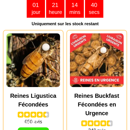
01
21
14
38
jour
heure
mins
secs
Uniquement sur les stock restant
Reines Ligustica
Reines Buckfast
Fécondées
Fécondées en
Urgence
39.90
€
24.00
€
–
29.90
€