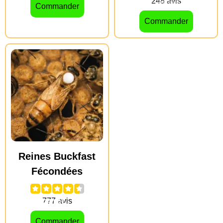
49.00
€
–
49.90
€
39.90
€
Commander
Commander
Reines Buckfast
Fécondées
39.90
€
24.90
€
–
29.90
€
Commander