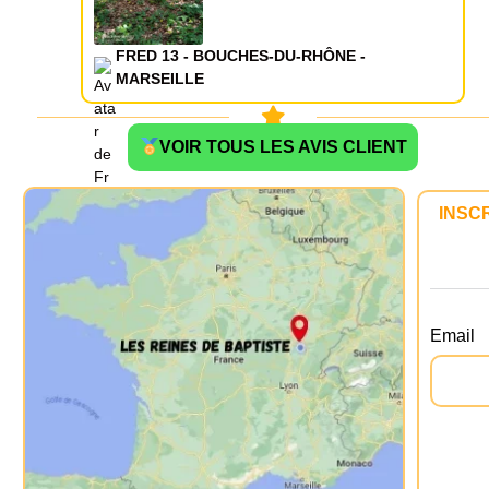
FRED 13 - BOUCHES-DU-RHÔNE -
MARSEILLE
VOIR TOUS LES AVIS CLIENT
INSC
Email