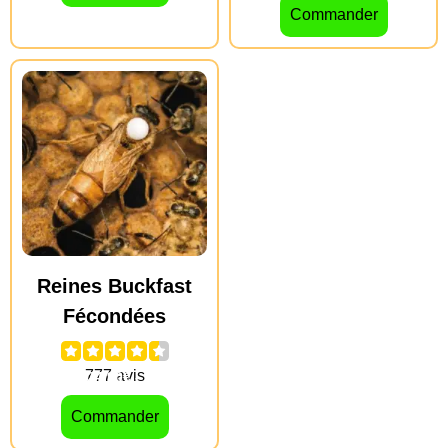
Commander
Reines Buckfast
Fécondées
39.90
€
24.90
€
–
29.90
€
Commander