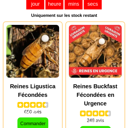
jour
heure
mins
secs
Uniquement sur les stock restant
Reines Ligustica
Reines Buckfast
Fécondées
Fécondées en
Urgence
39.90
€
24.00
€
–
29.90
€
49.00
€
–
49.90
€
39.90
€
Commander